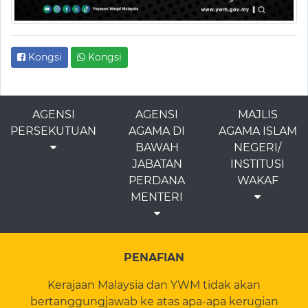
Kongsi
Kongsi
AGENSI
AGENSI
MAJLIS
PERSEKUTUAN
AGAMA DI
AGAMA ISLAM
BAWAH
NEGERI/
JABATAN
INSTITUSI
PERDANA
WAKAF
MENTERI
PENAFIAN
Kerajaan Malaysia dan YWM tidak akan
bertanggungjawab ke atas apa-apa kerugian