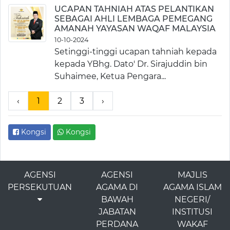
UCAPAN TAHNIAH ATAS PELANTIKAN
SEBAGAI AHLI LEMBAGA PEMEGANG
AMANAH YAYASAN WAQAF MALAYSIA
10-10-2024
Setinggi-tinggi ucapan tahniah kepada
kepada YBhg. Dato' Dr. Sirajuddin bin
Suhaimee, Ketua Pengara...
‹
1
2
3
›
Kongsi
Kongsi
AGENSI
AGENSI
MAJLIS
PERSEKUTUAN
AGAMA DI
AGAMA ISLAM
BAWAH
NEGERI/
JABATAN
INSTITUSI
PERDANA
WAKAF