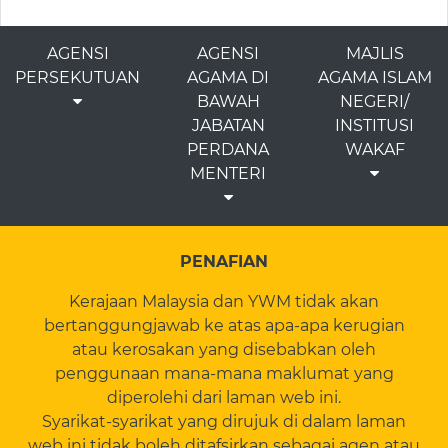
AGENSI
AGENSI
MAJLIS
PERSEKUTUAN
AGAMA DI
AGAMA ISLAM
BAWAH
NEGERI/
JABATAN
INSTITUSI
PERDANA
WAKAF
MENTERI
PENAFIAN
Kerajaan Malaysia dan YWM tidak akan
bertanggungjawab ke atas apa-apa kerugian
atau kerosakan yang disebabkan oleh
penggunaan mana-mana maklumat yang
diperolehi dari laman web ini.
Syarikat-syarikat yang dirujuk di dalam laman
web ini tidak boleh ditafsirkan sebagai agen atau