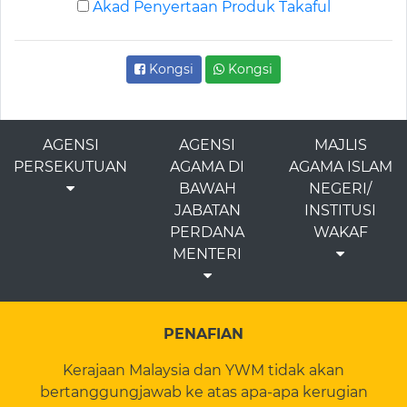
Akad Penyertaan Produk Takaful
Kongsi
Kongsi
AGENSI
AGENSI
MAJLIS
PERSEKUTUAN
AGAMA DI
AGAMA ISLAM
BAWAH
NEGERI/
JABATAN
INSTITUSI
PERDANA
WAKAF
MENTERI
PENAFIAN
Kerajaan Malaysia dan YWM tidak akan
bertanggungjawab ke atas apa-apa kerugian