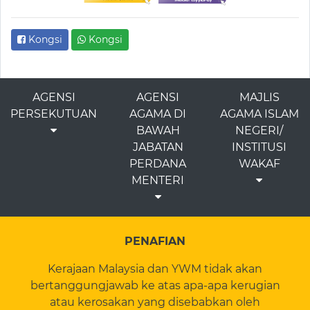
Kongsi
Kongsi
AGENSI
AGENSI
MAJLIS
PERSEKUTUAN
AGAMA DI
AGAMA ISLAM
BAWAH
NEGERI/
JABATAN
INSTITUSI
PERDANA
WAKAF
MENTERI
PENAFIAN
Kerajaan Malaysia dan YWM tidak akan
bertanggungjawab ke atas apa-apa kerugian
atau kerosakan yang disebabkan oleh